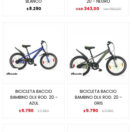
BLANCO
20 - NEGRO
8.290
343,00
$
USD
490,00
USD
BICICLETA BACCIO
BICICLETA BACCIO
BAMBINO DLX ROD. 20 -
BAMBINO DLX ROD. 20 -
AZUL
GRIS
5.790
5.790
$
7.490
$
7.490
$
$