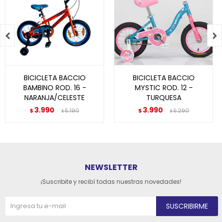


BICICLETA BACCIO
BICICLETA BACCIO
BAMBINO ROD. 16 -
MYSTIC ROD. 12 -
NARANJA/CELESTE
TURQUESA
3.990
3.990
$
5.190
$
5.290
$
$
NEWSLETTER
¡Suscribite y recibí todas nuestras novedades!
SUSCRIBIRME