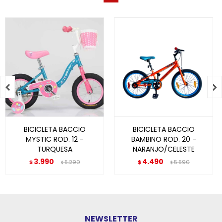


BICICLETA BACCIO
BICICLETA BACCIO
MYSTIC ROD. 12 -
BAMBINO ROD. 20 -
TURQUESA
NARANJO/CELESTE
3.990
4.490
$
5.290
$
5.590
$
$
NEWSLETTER