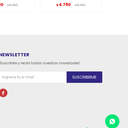
90
4.790
6.190
$
6.190
$
$
$
NEWSLETTER
¡Suscribite y recibí todas nuestras novedades!
SUSCRIBIRME
