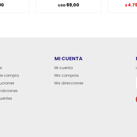
90
69,00
4.7
USD
$
MI CUENTA
r
Mi cuenta
de compra
Mis compras
luciones
Mis direcciones
ndiciones
cuentes