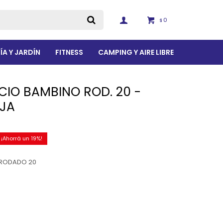
0
$
ÍA Y JARDÍN
FITNESS
CAMPING Y AIRE LIBRE
CIO BAMBINO ROD. 20 -
JA
19
 RODADO 20