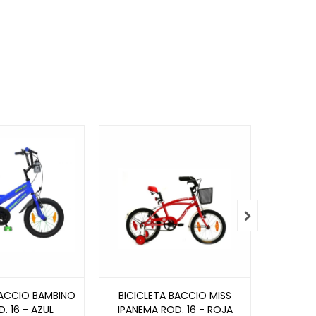

BACCIO BAMBINO
BICICLETA BACCIO MISS
BICICL
. 16 - AZUL
IPANEMA ROD. 16 - ROJA
ROD