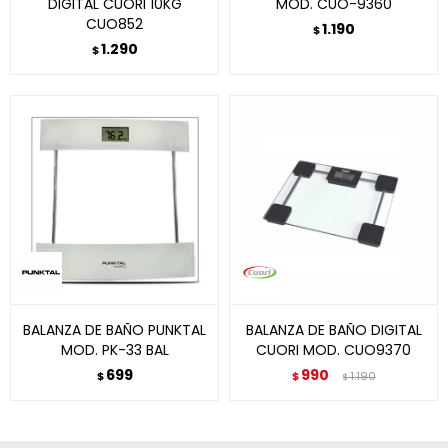
DIGITAL CUORI 10KG
MOD. CUO-9360
CUO852
1.190
$
1.290
$
BALANZA DE BAÑO PUNKTAL
BALANZA DE BAÑO DIGITAL
MOD. PK-33 BAL
CUORI MOD. CUO9370
699
990
$
$
1.190
$