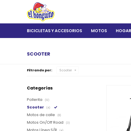
BICICLETAS Y ACCESORIOS
MOTOS
HOGA
SCOOTER
Filtrando por:
Scooter
Categorías
Pollerita
(12)
Scooter
(4)
Motos de calle
(8)
Motos On/Off Road
(3)
Motos Línea S/R
(4)