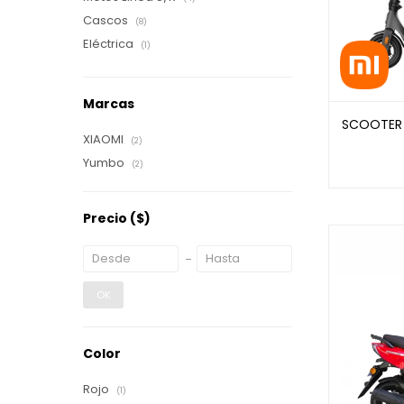
Cascos
(8)
Eléctrica
(1)
Marcas
SCOOTER 
XIAOMI
(2)
Yumbo
(2)
Precio
($)
OK
Color
Rojo
(1)