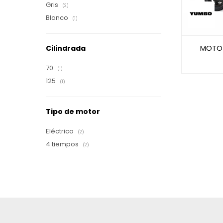
Gris
(2)
Blanco
(1)
MOTO 
Cilindrada
70
(1)
125
(1)
Tipo de motor
Eléctrico
(2)
4 tiempos
(2)