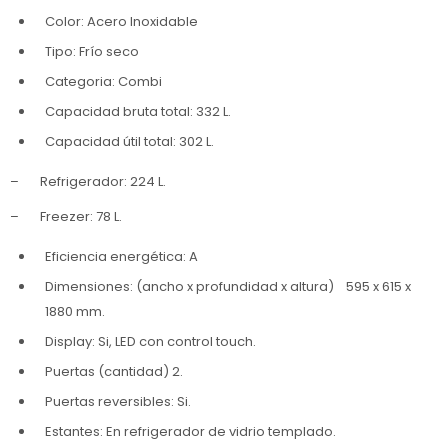
Color: Acero Inoxidable
Tipo: Frío seco
Categoria: Combi
Capacidad bruta total: 332 L.
Capacidad útil total: 302 L.
– Refrigerador: 224 L.
– Freezer: 78 L.
Eficiencia energética: A
Dimensiones: (ancho x profundidad x altura) 595 x 615 x
1880 mm.
Display: Si, LED con control touch.
Puertas (cantidad) 2.
Puertas reversibles: Si.
Estantes: En refrigerador de vidrio templado.