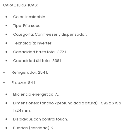
CARACTERISTICAS:
Color: Inoxidable.
Tipo: Frío seco.
Categoría: Con freezer y dispensador.
Tecnología: Inverter.
Capacidad bruta total: 372 L.
Capacidad útil total: 338 L.
– Refrigerador: 254 L.
– Freezer: 84 L.
Eficiencia energética: A.
Dimensiones: (ancho x profundidad x altura) 595 x 675 x
1724 mm.
Display: Si, con control touch.
Puertas (cantidad): 2