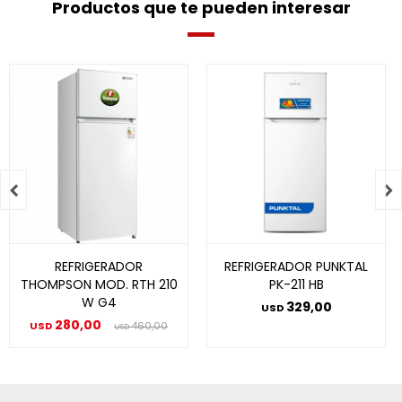
Productos que te pueden interesar


REFRIGERADOR
REFRIGERADOR PUNKTAL
THOMPSON MOD. RTH 210
PK-211 HB
W G4
329,00
USD
280,00
USD
460,00
USD