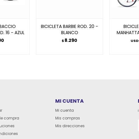
 BACCIO
BICICLETA BARBIE ROD. 20 -
BICICL
. 16 - AZUL
BLANCO
MANHATTA
90
8.290
$
USD
MI CUENTA
r
Mi cuenta
de compra
Mis compras
luciones
Mis direcciones
ndiciones