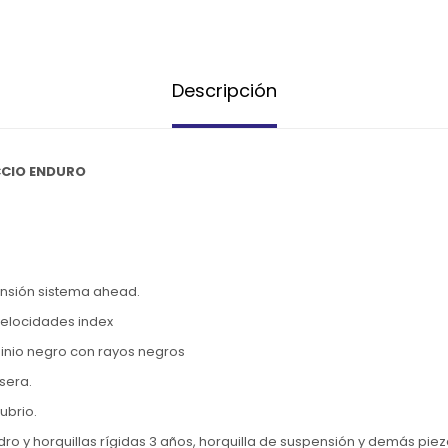
Descripción
CCIO ENDURO
ensión sistema ahead.
velocidades index
minio negro con rayos negros
sera.
ubrio.
o y horquillas rígidas 3 años, horquilla de suspensión y demás pie