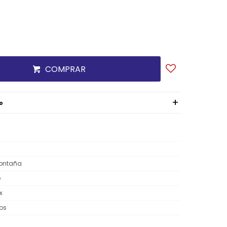
COMPRAR
o
ontaña
o
x
os