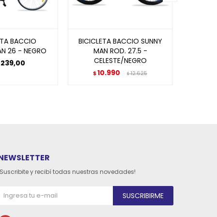
ETA BACCIO
BICICLETA BACCIO SUNNY
BICICL
N 26 - NEGRO
MAN ROD. 27.5 -
LADY R
CELESTE/NEGRO
239,00
1
$
10.990
$
12.625
$
NEWSLETTER
¡Suscribite y recibí todas nuestras novedades!
SUSCRIBIRME