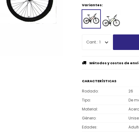
Variantes:
1
Métodos y costos de enví
CARACTERÍSTICAS
Rodado
26
Tipo
De m
Material
Acer
Género
Unise
Edades
Adult