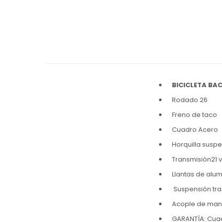
BICICLETA BA
Rodado 26
Freno de taco
Cuadro Acero
Horquilla susp
Transmisión21 
Llantas de alu
Suspensión tra
Acople de man
GARANTÌA: Cuadr