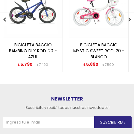


BICICLETA BACCIO
BICICLETA BACCIO
BAMBINO DLX ROD. 20 -
MYSTIC SWEET ROD. 20 -
AZUL
BLANCO
5.790
5.890
$
7.490
$
7.590
$
$
NEWSLETTER
¡Suscribite y recibí todas nuestras novedades!
SUSCRIBIRME