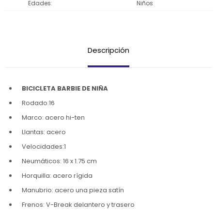
Edades
Niños
Descripción
BICICLETA BARBIE DE NIÑA
Rodado:16
Marco: acero hi-ten
Llantas: acero
Velocidades:1
Neumáticos: 16 x 1.75 cm
Horquilla: acero rígida
Manubrio: acero una pieza satín
Frenos: V-Break delantero y trasero