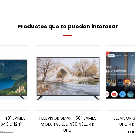
Productos que te pueden interesar
T 43" JAMES
TELEVISOR SMART 50" JAMES
TELEVISOR 
S43 D 1241
MOD. TVJ LED S50 N3EL 4K
UHD 4K
UHD
13.590
USD
$