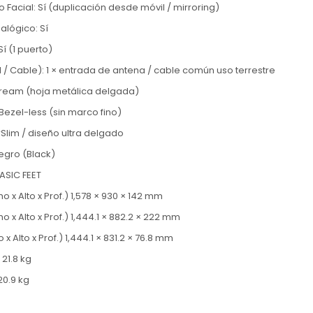
Facial: Sí (duplicación desde móvil / mirroring)
alógico: Sí
Sí (1 puerto)
ial / Cable): 1 × entrada de antena / cable común uso terrestre
tream (hoja metálica delgada)
 Bezel-less (sin marco fino)
irSlim / diseño ultra delgado
Negro (Black)
ASIC FEET
x Alto x Prof.) 1,578 × 930 × 142 mm
 x Alto x Prof.) 1,444.1 × 882.2 × 222 mm
x Alto x Prof.) 1,444.1 × 831.2 × 76.8 mm
21.8 kg
20.9 kg