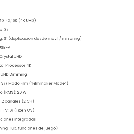
40 × 2,160 (4K UHD)
: Sí
g: Sí (duplicación desde móvil / mirroring)
 USB-A
 Crystal UHD
tal Processor 4K
: UHD Dimming
 Sí / Modo Film (“Filmmaker Mode”)
do (RMS): 20 W
: 2 canales (2 CH)
TV: Sí (Tizen OS)
aciones integradas
ing Hub, funciones de juego)