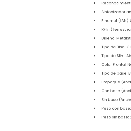
Reconocimiento 
Sintonizador an
Ethernet (LAN): 
RF In (Terrestr
Diseño: MetalS
Tipo de Bisel: 3
Tipo de Slim: A
Color Frontal: 
Tipo de base: B
Empaque (Ancho 
Con base (Ancho
Sin base (Ancho 
Peso con base: 
Peso sin base: 