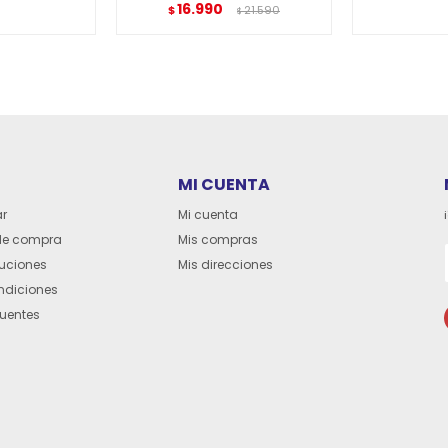
16.990
$
21.590
$
MI CUENTA
r
Mi cuenta
de compra
Mis compras
luciones
Mis direcciones
ndiciones
cuentes