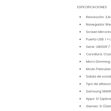
ESPECIFICACIONES:
Resolución: 3,8
Navegador Web
Screen Mirrorin
Puerto USB: 1 ×
Serie: U8000F /
Curvatura: Crys
Micro Dimming
Modo Peliculas:
Salida de soni
Tipo de altavoz
Samsung SMART 
Apps: Sí (aplic
Games: Sí (Gam