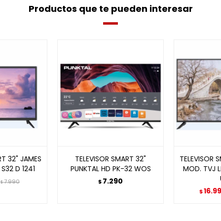
Productos que te pueden interesar
T 32" JAMES
TELEVISOR SMART 32"
TELEVISOR 
S32 D 1241
PUNKTAL HD PK-32 WOS
MOD. TVJ L
7.290
7.990
$
$
16.9
$