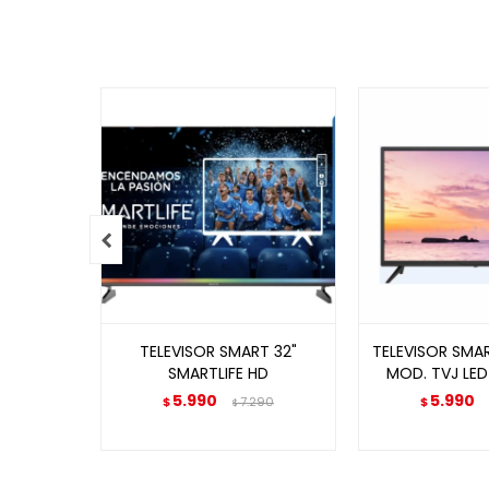

TELEVISOR SMART 32"
TELEVISOR SMAR
SMARTLIFE HD
MOD. TVJ LED 
5.990
5.990
$
7.290
$
$