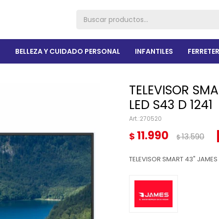
R
BELLEZA Y CUIDADO PERSONAL
INFANTILES
FERRETER
TELEVISOR SMA
LED S43 D 1241
270520
11.990
$
13.590
$
TELEVISOR SMART 43" JAMES 