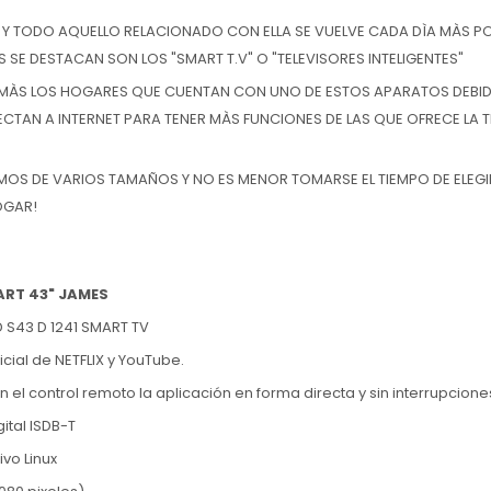
 Y TODO AQUELLO RELACIONADO CON ELLA SE VUELVE CADA DÌA MÀS PO
SE DESTACAN SON LOS "SMART T.V" O "TELEVISORES INTELIGENTES"
MÀS LOS HOGARES QUE CUENTAN CON UNO DE ESTOS APARATOS DEBID
CTAN A INTERNET PARA TENER MÀS FUNCIONES DE LAS QUE OFRECE LA T
OS DE VARIOS TAMAÑOS Y NO ES MENOR TOMARSE EL TIEMPO DE ELEGIR
OGAR!
ART 43" JAMES
 S43 D 1241 SMART TV
icial de NETFLIX y YouTube.
n el control remoto la aplicación en forma directa y sin interrupcione
ital ISDB-T
vo Linux