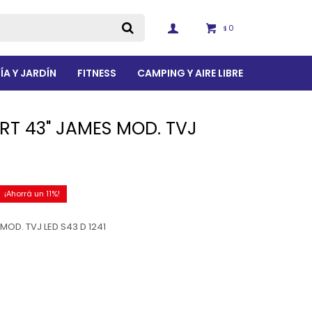
0
$
ÍA Y JARDÍN
FITNESS
CAMPING Y AIRE LIBRE
RT 43" JAMES MOD. TVJ
11
MOD. TVJ LED S43 D 1241