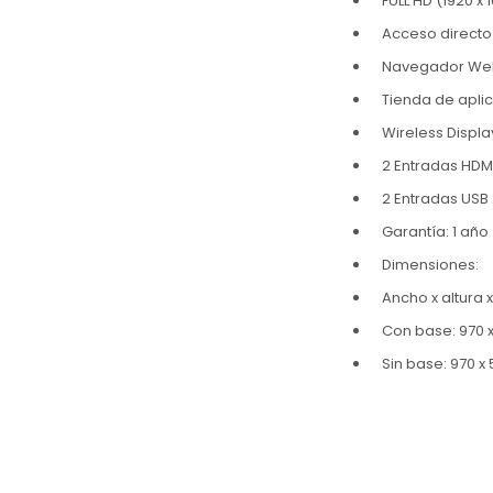
FULL HD (1920 x 
Acceso directo 
Navegador We
Tienda de apli
Wireless Displa
2 Entradas HDM
2 Entradas USB 
Garantía: 1 año
Dimensiones:
Ancho x altura 
Con base: 970 
Sin base: 970 x