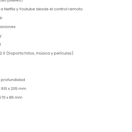
1080 pixeles)
a Netflix y Youtube desde el control remoto
b
caciones
y
I
2.0 (Soporta fotos, música y películas)
x profundidad
x 610 x 205 mm
 570 x 85 mm