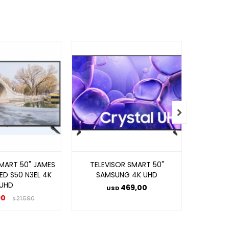

SMART 50" JAMES
TELEVISOR SMART 50"
TELEVIS
ED S50 N3EL 4K
SAMSUNG 4K UHD
UHD
UHD
469,00
USD
90
21.590
$