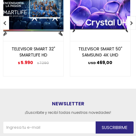


TELEVISOR SMART 32"
TELEVISOR SMART 50"
SMARTLIFE HD
SAMSUNG 4K UHD
5.990
469,00
$
7.290
USD
$
NEWSLETTER
¡Suscribite y recibí todas nuestras novedades!
SUSCRIBIRME