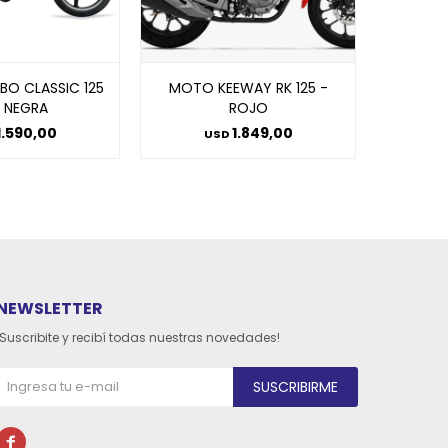
O CLASSIC 125
MOTO KEEWAY RK 125 -
MOTO 
- NEGRA
ROJO
1.590,00
1.849,00
USD
NEWSLETTER
¡Suscribite y recibí todas nuestras novedades!
SUSCRIBIRME
