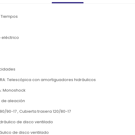
4 Tiempos
eléctrico
ocidades
A: Telescópica con amortiguadores hidráulicos
A: Monoshock
a de aleación
90/90-17 , Cubierta trasera 120/80-17
ráulico de disco ventilado
ulico de disco ventilado