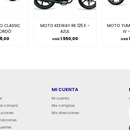
O CLASSIC
MOTO KEEWAY RK 125 E -
MOTO YUMB
BORDÒ
AZUL
IV 
29,00
1.550,00
USD
USD
MI CUENTA
r
Mi cuenta
de compra
Mis compras
luciones
Mis direcciones
ndiciones
cuentes