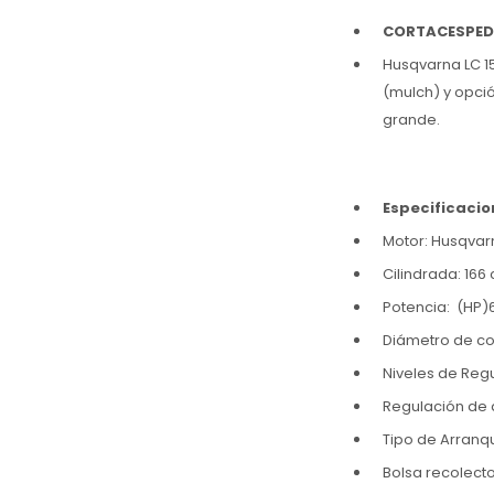
CORTACESPED
Husqvarna LC 1
(mulch) y opc
grande.
Especificacio
Motor: Husqvar
Cilindrada: 166 
Potencia: (HP)
Diámetro de cor
Niveles de Reg
Regulación de a
Tipo de Arranq
Bolsa recolecto