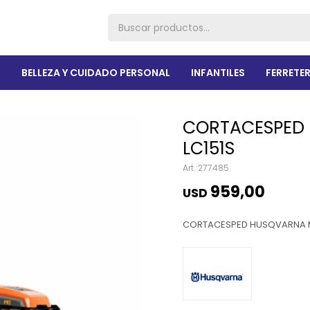
R
BELLEZA Y CUIDADO PERSONAL
INFANTILES
FERRETER
CORTACESPED
LC151S
277485
959,00
USD
CORTACESPED HUSQVARNA M