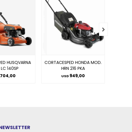

ED HUSQVARNA
CORTACESPED HONDA MOD.
CORTAC
 LC 140SP
HRN 216 PKA
704,00
949,00
USD
NEWSLETTER