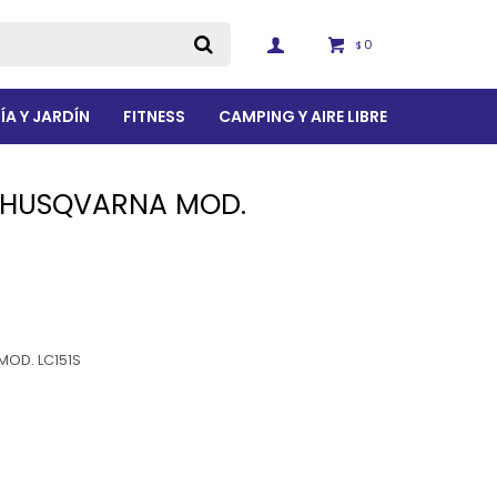
0
$
ÍA Y JARDÍN
FITNESS
CAMPING Y AIRE LIBRE
 HUSQVARNA MOD.
OD. LC151S