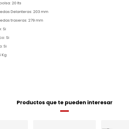
lsa: 20 lts
uedas Delanteras: 203 mm
edas traseras: 279 mm
: Si
o: Si
: Si
4 Kg
O
Productos que te pueden interesar