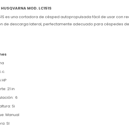
 HUSQVARNA MOD. LC151S
51S es una cortadora de césped autopropulsada fácil de usar con rec
ión de descarga lateral, perfectamente adecuado para céspedes 
nes
na
c.c.
6 HP
te: 21 in
ulación: 6
ltura: Si
ue: Manual
ra: SI