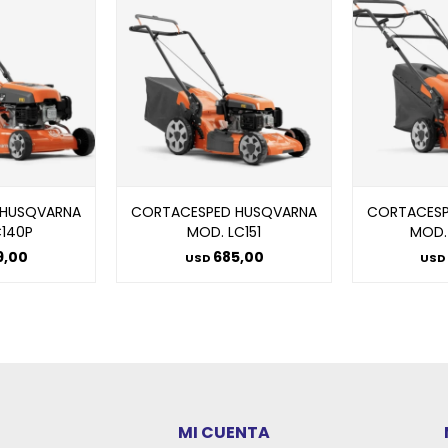
 HUSQVARNA
CORTACESPED HUSQVARNA
CORTACESP
C140P
MOD. LC151
MOD.
9,00
685,00
USD
USD
MI CUENTA