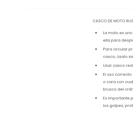
CASCO DE MOTO RUS
La moto es uno
ella para despl
Para circular p
casco, úsalo s
Usar casco redu
El uso correcto
o cara con cual
brusco del crán
Es importante p
los golpes, pro