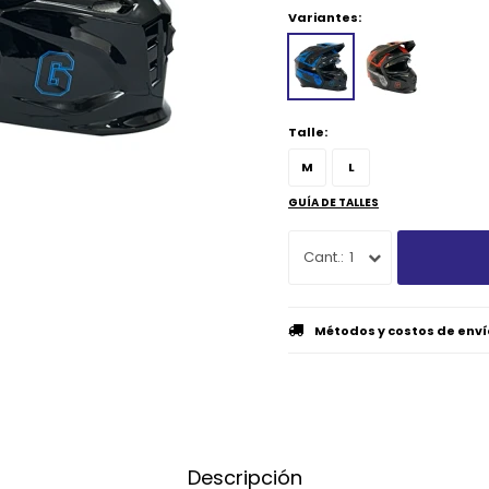
Variantes:
Talle:
M
L
GUÍA DE TALLES
1
Métodos y costos de enví
Descripción