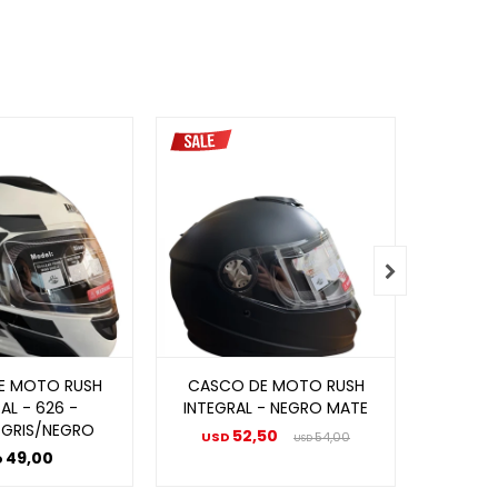

E MOTO RUSH
CASCO DE MOTO RUSH
CASC
AL - 626 -
INTEGRAL - NEGRO MATE
INTEGR
GRIS/NEGRO
52,50
USD
54,00
USD
49,00
D
USD