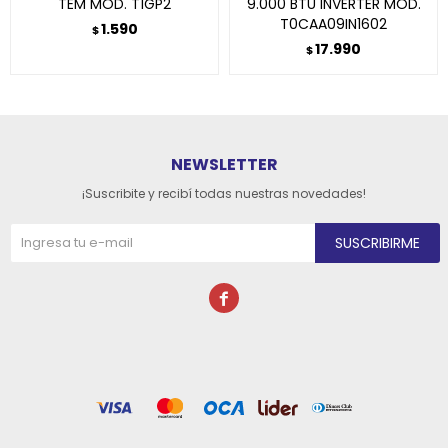
TEM MOD. T1GP2
9.000 BTU INVERTER MOD.
T0CAA09IN1602
1.590
$
17.990
$
NEWSLETTER
¡Suscribite y recibí todas nuestras novedades!
SUSCRIBIRME
