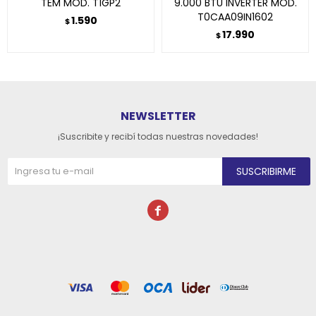
TEM MOD. T1GP2
9.000 BTU INVERTER MOD.
T0CAA09IN1602
1.590
$
17.990
$
NEWSLETTER
¡Suscribite y recibí todas nuestras novedades!
SUSCRIBIRME
