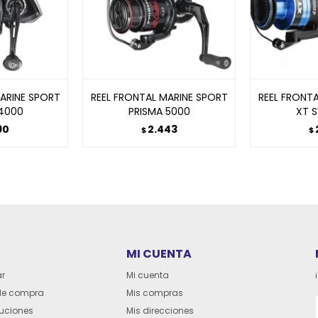
ARINE SPORT
REEL FRONTAL MARINE SPORT
REEL FRONT
 4000
PRISMA 5000
XT 
90
2.443
$
$
MI CUENTA
r
Mi cuenta
de compra
Mis compras
luciones
Mis direcciones