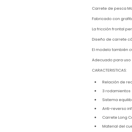
Carrete de pesca Mar
Fabricado con grafi
La fricción frontal p
Diseño de carrete có
El modelo también c
Adecuado para uso e
CARACTERISTICAS:
Relación de rec
3 rodamientos
Sistema equili
Anti-reverso inf
Carrete Long C
Material del cue