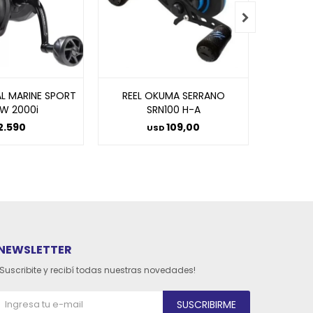

AL MARINE SPORT
REEL OKUMA SERRANO
REEL 
SW 2000i
SRN100 H-A
SEAL
2.590
109,00
USD
NEWSLETTER
¡Suscribite y recibí todas nuestras novedades!
SUSCRIBIRME