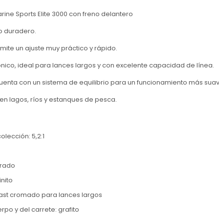
ine Sports Elite 3000 con freno delantero
to duradero.
ermite un ajuste muy práctico y rápido.
nico, ideal para lances largos y con excelente capacidad de línea.
uenta con un sistema de equilibrio para un funcionamiento más suav
n lagos, ríos y estanques de pesca.
olección: 5,2:1
brado
inito
ast cromado para lances largos
rpo y del carrete: grafito