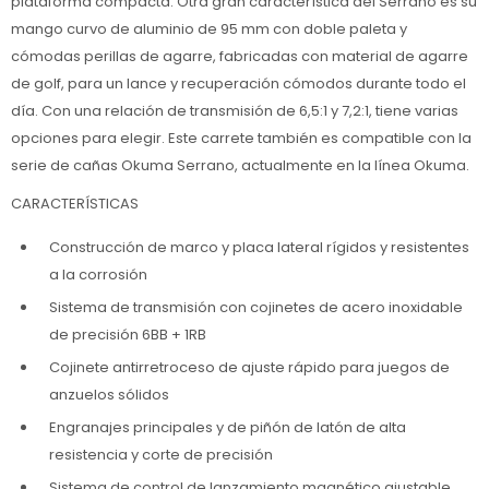
plataforma compacta. Otra gran característica del Serrano es su
mango curvo de aluminio de 95 mm con doble paleta y
cómodas perillas de agarre, fabricadas con material de agarre
de golf, para un lance y recuperación cómodos durante todo el
día. Con una relación de transmisión de 6,5:1 y 7,2:1, tiene varias
opciones para elegir. Este carrete también es compatible con la
serie de cañas Okuma Serrano, actualmente en la línea Okuma.
CARACTERÍSTICAS
Construcción de marco y placa lateral rígidos y resistentes
a la corrosión
Sistema de transmisión con cojinetes de acero inoxidable
de precisión 6BB + 1RB
Cojinete antirretroceso de ajuste rápido para juegos de
anzuelos sólidos
Engranajes principales y de piñón de latón de alta
resistencia y corte de precisión
Sistema de control de lanzamiento magnético ajustable