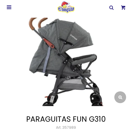

PARAGUITAS FUN G310
357989