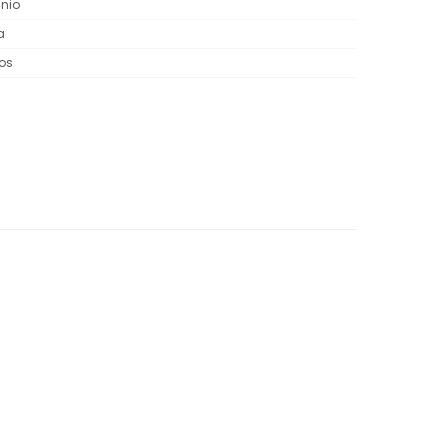
nio
a
os