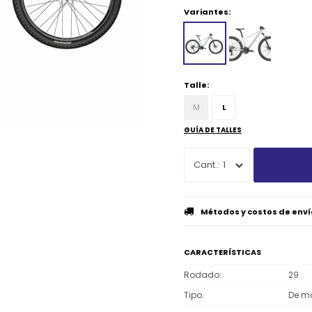
Variantes:
Talle:
M
L
GUÍA DE TALLES
1
Métodos y costos de enví
CARACTERÍSTICAS
Rodado
29
Tipo
De m