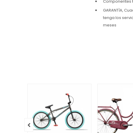
Componentes F
GARANTÌA, Cuadr
tenga los servi
meses
