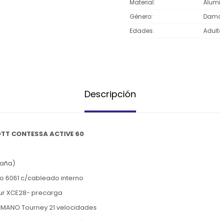
Material
Alumi
Género
Dam
Edades
Adult
Descripción
OTT CONTESSA ACTIVE 60
taña)
o 6061 c/cableado interno
our XCE28- precarga
IMANO Tourney 21 velocidades