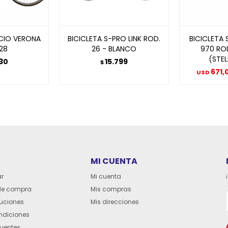
CIO VERONA
BICICLETA S-PRO LINK ROD.
BICICLETA
28
26 - BLANCO
970 ROD
(STEL
530
15.799
$
671,
USD
MI CUENTA
r
Mi cuenta
de compra
Mis compras
luciones
Mis direcciones
ndiciones
cuentes