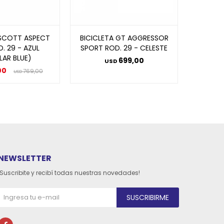
 SCOTT ASPECT
BICICLETA GT AGGRESSOR
BICICL
. 29 - AZUL
SPORT ROD. 29 - CELESTE
960 29
LAR BLUE)
699,00
USD
00
769,00
USD
NEWSLETTER
¡Suscribite y recibí todas nuestras novedades!
SUSCRIBIRME