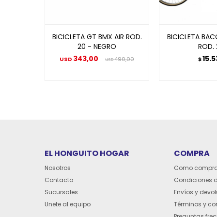
BICICLETA GT BMX AIR ROD.
BICICLETA BAC
20 - NEGRO
ROD. 
343,00
15.
USD
490,00
$
USD
EL HONGUITO HOGAR
COMPRA
Nosotros
Como compra
Contacto
Condiciones 
Sucursales
Envíos y devo
Unete al equipo
Términos y co
Preguntas fre