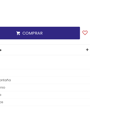
COMPRAR
o
ontaña
nio
a
os