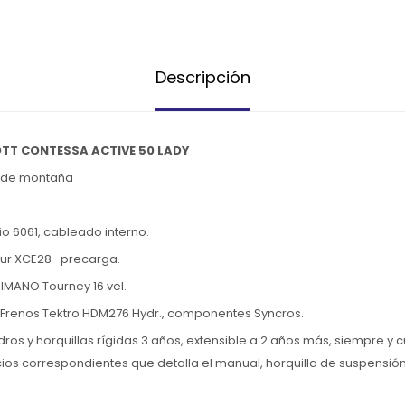
Descripción
OTT CONTESSA ACTIVE 50 LADY
a de montaña
o 6061, cableado interno.
our XCE28- precarga.
IMANO Tourney 16 vel.
renos Tektro HDM276 Hydr., componentes Syncros.
os y horquillas rígidas 3 años, extensible a 2 años más, siempre y c
cios correspondientes que detalla el manual, horquilla de suspensió