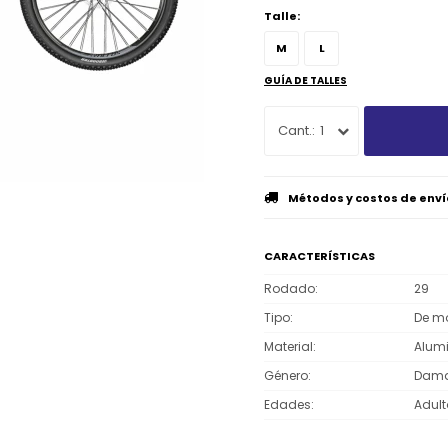
Talle:
M
L
GUÍA DE TALLES
1
Métodos y costos de enví
CARACTERÍSTICAS
Rodado
29
Tipo
De m
Material
Alumi
Género
Dam
Edades
Adult