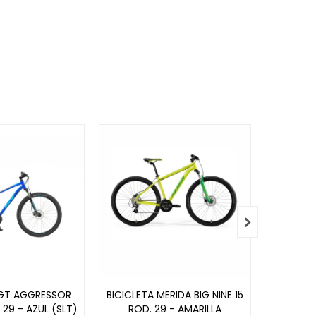

 GT AGGRESSOR
BICICLETA MERIDA BIG NINE 15
BICICL
 29 - AZUL (SLT)
ROD. 29 - AMARILLA
950 R