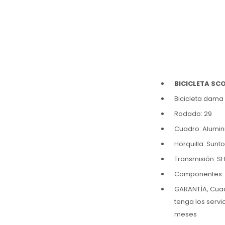
BICICLETA SC
Bicicleta dam
Rodado: 29
Cuadro: Alumini
Horquilla: Sunt
Transmisión: SH
Componentes: F
GARANTÌA, Cuadr
tenga los servi
meses