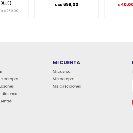
 BLUE)
699,00
40.0
USD
$
769,00
USD
MI CUENTA
r
Mi cuenta
de compra
Mis compras
luciones
Mis direcciones
ndiciones
cuentes