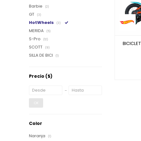
Barbie
(2)
GT
(3)
HotWheels
(3)
MERIDA
(5)
S-Pro
(12)
BICICLE
SCOTT
(9)
SILLA DE BICI
(1)
Precio
($)
OK
Color
Naranja
(1)