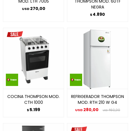
MOD. LTH 7005
THOMPSON MOD. 60TF
NEGRA
270,00
USD
4.890
$
COCINA THOMPSON MOD.
REFRIGERADOR THOMPSON
CTH 1000
MOD. RTH 210 W G4
5.199
280,00
$
USD
460,00
USD