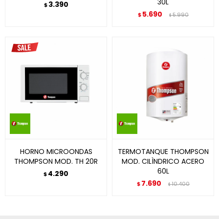
30L
3.390
$
5.690
$
5.990
$
HORNO MICROONDAS
TERMOTANQUE THOMPSON
THOMPSON MOD. TH 20R
MOD. CILÌNDRICO ACERO
60L
4.290
$
7.690
$
10.400
$