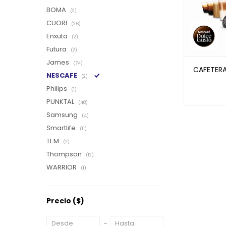
BOMA
(2)
CUORI
(26)
Enxuta
(2)
Futura
(2)
James
(74)
CAFETER
NESCAFE
(2)
Philips
(1)
PUNKTAL
(48)
Samsung
(4)
Smartlife
(11)
TEM
(2)
Thompson
(12)
WARRIOR
(1)
Precio
($)