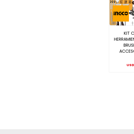
KIT 
HERRAMIE
BRUS
ACCESO
US