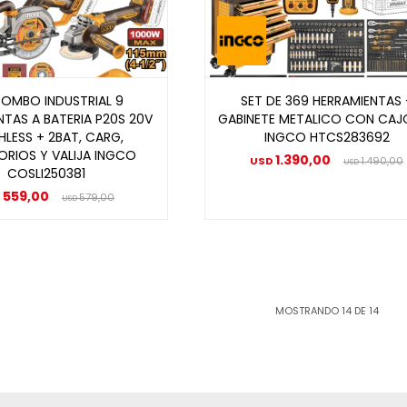
COMBO INDUSTRIAL 9
SET DE 369 HERRAMIENTAS 
NTAS A BATERIA P20S 20V
GABINETE METALICO CON CAJ
HLESS + 2BAT, CARG,
INGCO HTCS283692
RIOS Y VALIJA INGCO
1.390,00
USD
1.490,00
USD
COSLI250381
559,00
D
579,00
USD
MOSTRANDO
14
DE
14