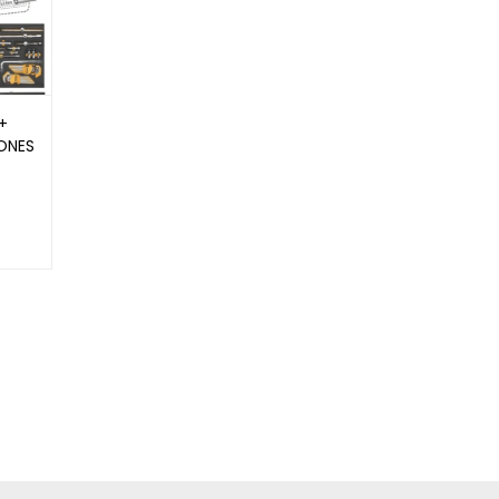
+
ONES