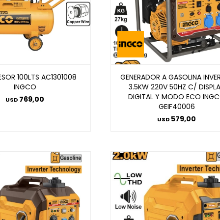
SOR 100LTS AC1301008
GENERADOR A GASOLINA INVE
INGCO
3.5KW 220V 50HZ C/ DISPL
DIGITAL Y MODO ECO ING
769,00
USD
GEIF40006
579,00
USD