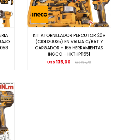
ERIA
KIT ATORNILLADOR PERCUTOR 20V
ABAJO
(CIDLI20035) EN VALIJA C/BAT Y
2058
CARGADOR + 165 HERRAMIENTAS
INGCO - HKTHP11651
135,00
USD
137,70
USD