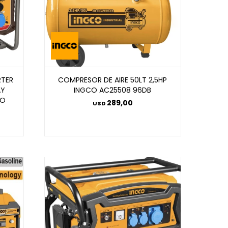
RTER
COMPRESOR DE AIRE 50LT 2,5HP
AY
INGCO AC25508 96DB
CO
289,00
USD