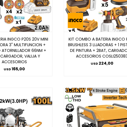
ERIA INGCO P20S 20V MINI
KIT COMBO A BATERIA INGCO 
RA 3" MULTIFUNCION +
BRUSHLESS 3 LIJADORAS + 1 PI
 ATORNILLADOR 66NM +
DE PINTURA + 2BAT, CARGAD
 CARGADOR, VALIJA Y
ACCESORIOS COSLI25038
ACCESORIOS
224,00
USD
165,00
USD