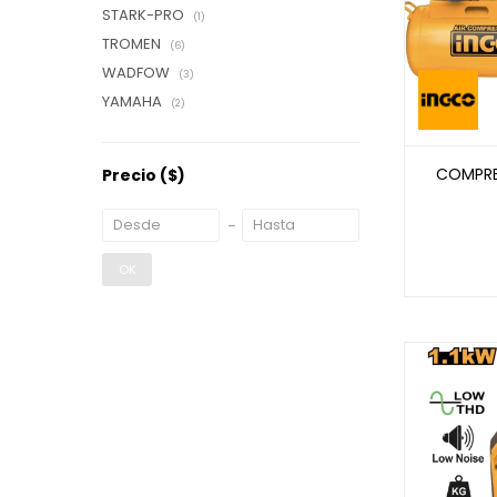
STARK-PRO
(1)
TROMEN
(6)
WADFOW
(3)
YAMAHA
(2)
COMPRE
Precio
($)
OK