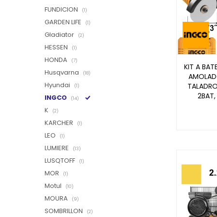
FUNDICION
(1)
GARDEN LIFE
(1)
Gladiator
(2)
HESSEN
(1)
HONDA
(7)
KIT A BAT
Husqvarna
(18)
AMOLADO
Hyundai
TALADRO
(1)
2BAT,
INGCO
(14)
K
(2)
KARCHER
(1)
LEO
(1)
LUMIERE
(13)
LUSQTOFF
(1)
MOR
(1)
Motul
(10)
MOURA
(9)
SOMBRILLON
(2)