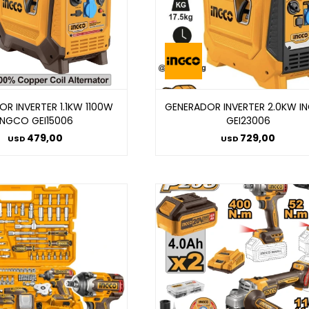
R INVERTER 1.1KW 1100W
GENERADOR INVERTER 2.0KW 
INGCO GEI15006
GEI23006
479,00
729,00
USD
USD