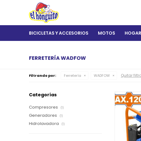
BICICLETAS Y ACCESORIOS
MOTOS
HOGA
FERRETERÍA WADFOW
Quitar filtr
Filtrando por:
Ferretería
WADFOW
Categorías
Compresores
(1)
Generadores
(1)
Hidrolavadora
(1)