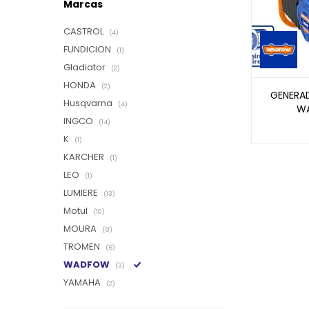
Marcas
CASTROL
(4)
FUNDICION
(1)
Gladiator
(2)
HONDA
(2)
GENERA
Husqvarna
(4)
W
INGCO
(14)
K
(1)
KARCHER
(1)
LEO
(1)
LUMIERE
(13)
Motul
(10)
MOURA
(9)
TROMEN
(6)
WADFOW
(3)
YAMAHA
(2)