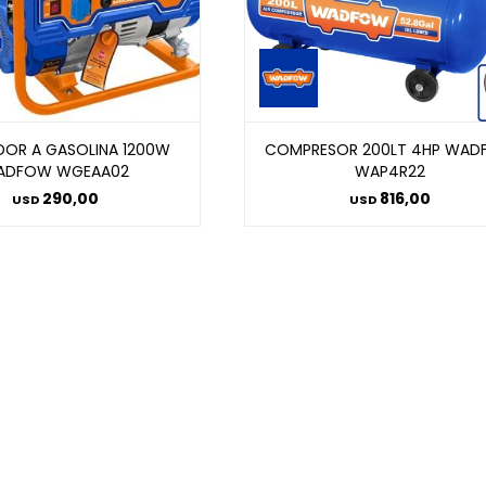
DOR A GASOLINA 1200W
COMPRESOR 200LT 4HP WA
ADFOW WGEAA02
WAP4R22
290,00
816,00
USD
USD