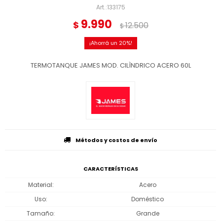
133175
9.990
$
12.500
$
20
TERMOTANQUE JAMES MOD. CILÌNDRICO ACERO 60L
Métodos y costos de envío
CARACTERÍSTICAS
Material
Acero
Uso
Doméstico
Tamaño
Grande