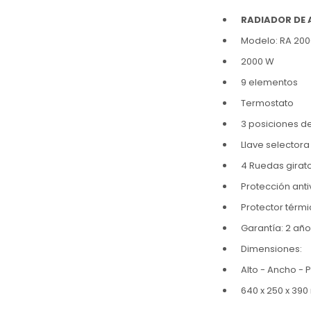
RADIADOR DE 
Modelo: RA 200
2000 W
9 elementos
Termostato
3 posiciones de
Llave selector
4 Ruedas girat
Protección anti
Protector térm
Garantía: 2 añ
Dimensiones:
Alto - Ancho - 
640 x 250 x 39