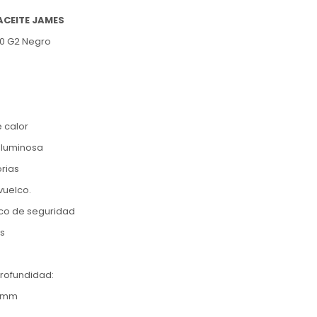
ACEITE JAMES
0 G2 Negro
 calor
a luminosa
orias
vuelco.
ico de seguridad
os
Profundidad:
0 mm