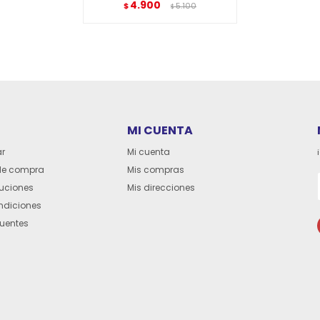
4.900
$
5.100
$
MI CUENTA
r
Mi cuenta
de compra
Mis compras
luciones
Mis direcciones
ndiciones
cuentes