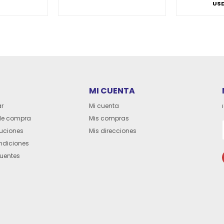
US
MI CUENTA
r
Mi cuenta
de compra
Mis compras
luciones
Mis direcciones
ndiciones
cuentes