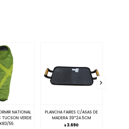

ORMIR NATIONAL
PLANCHA FAIRES C/ASAS DE
CARP
 TUCSON VERDE
MADERA 39*24.5CM
CAMU
0X83/55
3.690
$