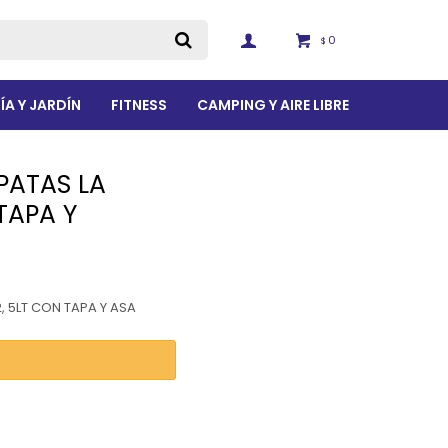
0
$
ÍA Y JARDÍN
FITNESS
CAMPING Y AIRE LIBRE
 PATAS LA
TAPA Y
, 5LT CON TAPA Y ASA