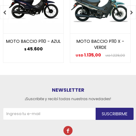


MOTO BACCIO P110 - AZUL
MOTO BACCIO P110 X -
VERDE
45.600
$
1.135,00
USD
1.229,00
USD
NEWSLETTER
¡Suscribite y recibí todas nuestras novedades!
SUSCRIBIRME
