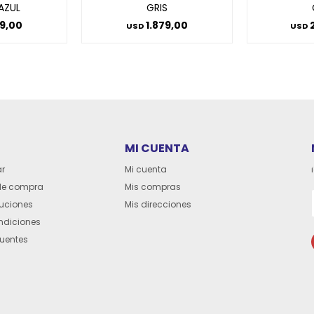
AZUL
GRIS
99,00
1.879,00
USD
USD
MI CUENTA
r
Mi cuenta
de compra
Mis compras
luciones
Mis direcciones
ndiciones
cuentes