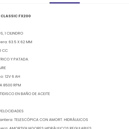
CLASSIC FX200
S, 1 CILINDRO
era: 63.5 X 62 MM
.0 CC
TRICO Y PATADA.
AIRE
co: 12V 6 AH
 A 8500 RPM
TIDISCO EN BAÑO DE ACEITE
 VELOCIDADES
lantera: TELESCÓPICA CON AMORT. HIDRÁULICOS
asera: AMORTIGUADORES HIDRÁULICOS REGULABLES