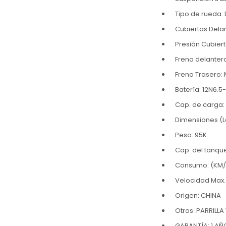
Tipo de rueda:
Cubiertas Delan
Presión Cubiert
Freno delanter
Freno Trasero:
Batería: 12N6.5
Cap. de carga:
Dimensiones (L
Peso: 95K
Cap. del tanque 
Consumo: (KM/
Velocidad Max.
Origen: CHINA
Otros. PARRIL
GARANTÌA: 1 A