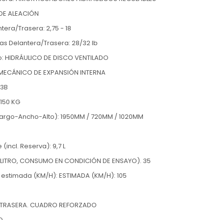
 DE ALEACIÓN
tera/Trasera: 2,75 - 18
as Delantera/Trasera: 28/32 lb
o: HIDRÁULICO DE DISCO VENTILADO
 MECÁNICO DE EXPANSIÓN INTERNA
-3B
 150 KG
argo-Ancho-Alto): 1950MM / 720MM / 1020MM
(incl. Reserva): 9,7 L
LITRO, CONSUMO EN CONDICIÓN DE ENSAYO). 35
 estimada (KM/H): ESTIMADA (KM/H): 105
LA TRASERA. CUADRO REFORZADO
ÑO