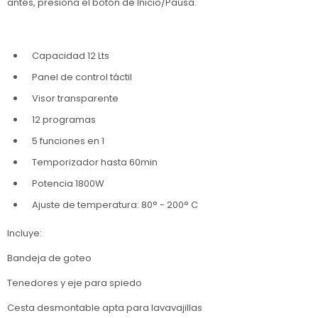
antes, presiona el botón de Inicio/Pausa.
Capacidad 12 Lts
Panel de control táctil
Visor transparente
12 programas
5 funciones en 1
Temporizador hasta 60min
Potencia 1800W
Ajuste de temperatura: 80° - 200° C
Incluye:
Bandeja de goteo
Tenedores y eje para spiedo
Cesta desmontable apta para lavavajillas