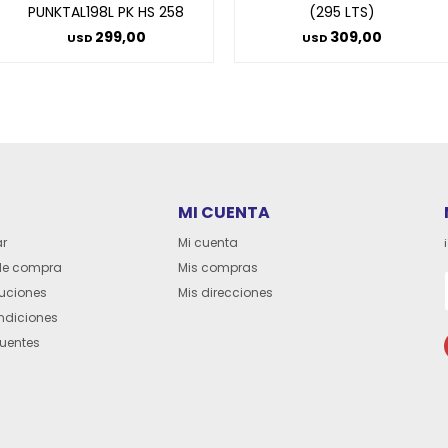
PUNKTAL198L PK HS 258
(295 LTS)
299,00
309,00
USD
USD
MI CUENTA
r
Mi cuenta
de compra
Mis compras
luciones
Mis direcciones
ndiciones
cuentes