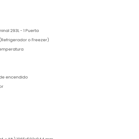
nal 293L - 1 Puerta
Refrigerador o Freezer)
temperatura
 de encendido
or