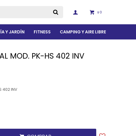
0
$
ÍA Y JARDÍN
FITNESS
CAMPING Y AIRE LIBRE
AL MOD. PK-HS 402 INV
S 402 INV