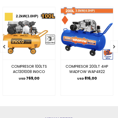


COMPRESOR 100LTS
COMPRESOR 200LT 4HP
AC1301008 INGCO
WADFOW WAP4R22
769,00
816,00
USD
USD