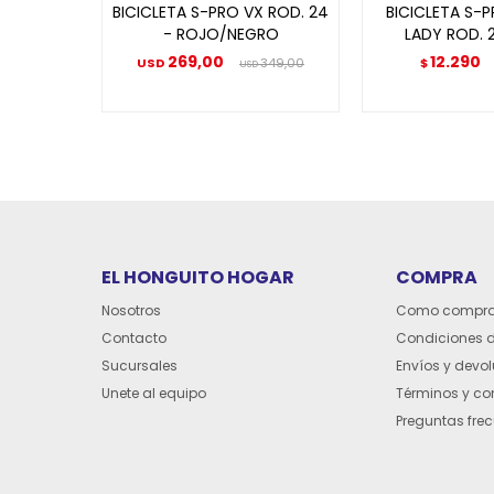
BICICLETA S-PRO VX ROD. 24
BICICLETA S-
- ROJO/NEGRO
LADY ROD. 2
269,00
12.290
USD
349,00
$
USD
EL HONGUITO HOGAR
COMPRA
Nosotros
Como compra
Contacto
Condiciones 
Sucursales
Envíos y devo
Unete al equipo
Términos y co
Preguntas fre