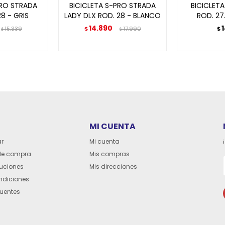
PRO STRADA
BICICLETA S-PRO STRADA
BICICLET
8 - GRIS
LADY DLX ROD. 28 - BLANCO
ROD. 27
14.890
15.339
$
17.990
$
$
$
MI CUENTA
r
Mi cuenta
de compra
Mis compras
luciones
Mis direcciones
ndiciones
cuentes