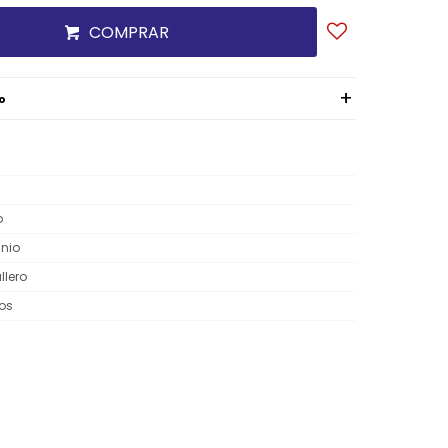
COMPRAR
o
o
nio
lero
os