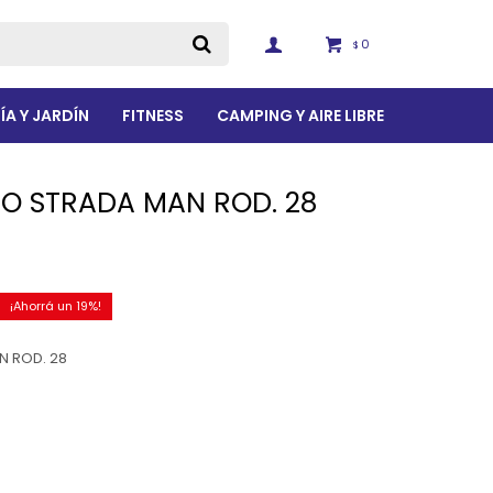
0
$
ÍA Y JARDÍN
FITNESS
CAMPING Y AIRE LIBRE
RO STRADA MAN ROD. 28
19
N ROD. 28