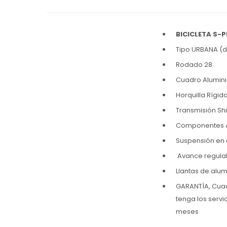
BICICLETA S-
Tipo URBANA (
Rodado 28
Cuadro Alumini
Horquilla Rígid
Transmisión Sh
Componentes
Suspensión en 
Avance regula
Llantas de alum
GARANTÌA, Cuadr
tenga los servi
meses