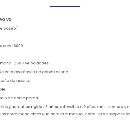
PRO VX
de paseo)
o serie 6000
a
imano TZ50 7 velocidades.
Asiento anatómico de doble resorte.
caño de asiento.
ble.
inio de doble pared.
os y horquillas rígidas 3 años, extensible a 2 años más, siempre y c
cios correspondientes que detalla el manual, horquilla de suspensió