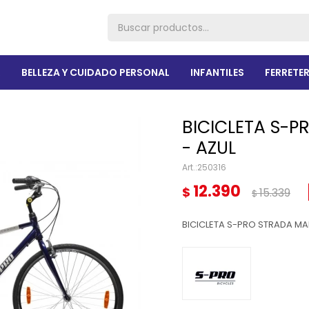
R
BELLEZA Y CUIDADO PERSONAL
INFANTILES
FERRETER
BICICLETA S-P
- AZUL
250316
12.390
$
15.339
$
BICICLETA S-PRO STRADA MA