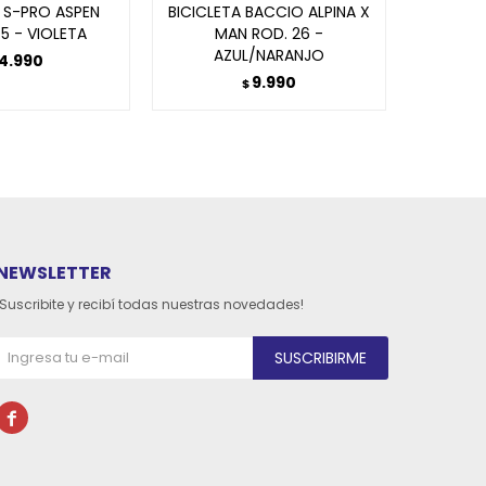
A S-PRO ASPEN
BICICLETA BACCIO ALPINA X
BICICLE
.5 - VIOLETA
MAN ROD. 26 -
ROD. 2
AZUL/NARANJO
14.990
9.990
$
NEWSLETTER
¡Suscribite y recibí todas nuestras novedades!
SUSCRIBIRME
