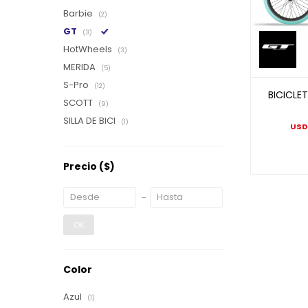
Barbie
(2)
GT
(3)
HotWheels
(3)
MERIDA
(5)
S-Pro
(12)
BICICLET
SCOTT
(9)
SILLA DE BICI
(1)
USD
Precio
($)
OK
Color
Azul
(1)