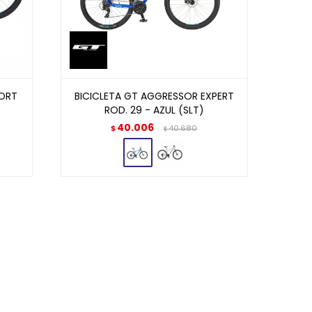
PORT
BICICLETA GT AGGRESSOR EXPERT
ROD. 29 - AZUL (SLT)
40.006
$
40.680
$