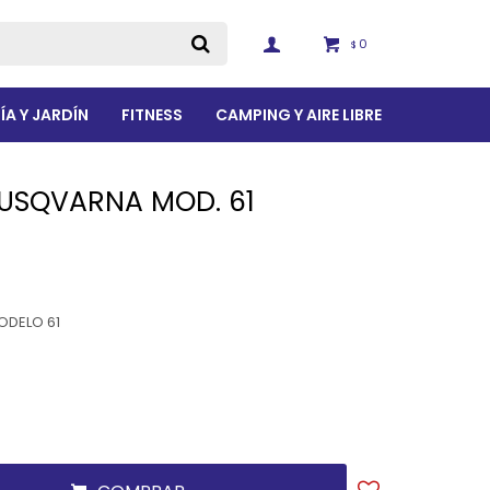
0
$
ÍA Y JARDÍN
FITNESS
CAMPING Y AIRE LIBRE
USQVARNA MOD. 61
DELO 61