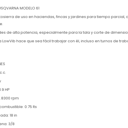
USQVARNA MODELO 61
Motosierra de uso en haciendas, fincas y jardines para tiempo parcial, 
e.
es de alta potencia, especialmente para la tala y corte de dimens
 LowVib hace que sea fácil trabajar con él, incluso en turnos de trab
NES
c.c.
w
3.9 HP
:.8300 rpm
ombustible: 0.75 lts
da: 18 in
ena: 3/8