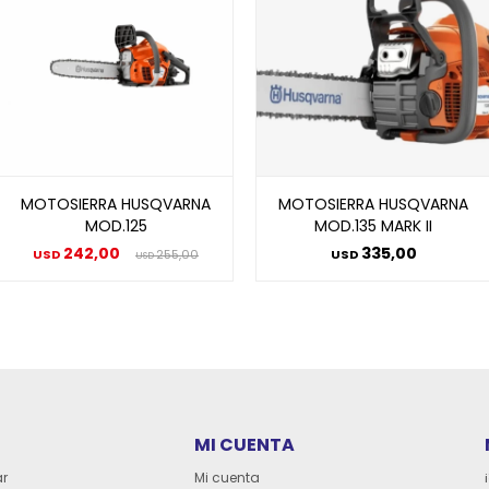
MOTOSIERRA HUSQVARNA
MOTOSIERRA HUSQVARNA
MOD.125
MOD.135 MARK II
242,00
335,00
USD
255,00
USD
USD
MI CUENTA
r
Mi cuenta